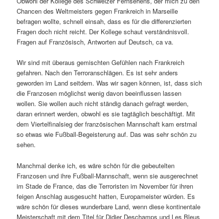
Obwohl der Kollege des Schweizer Fernsehens, der mich zu den
Chancen des Weltmeisters gegen Frankreich in Marseille
befragen wollte, schnell einsah, dass es für die differenzierten
Fragen doch nicht reicht. Der Kollege schaut verständnisvoll.
Fragen auf Französisch, Antworten auf Deutsch, ca va.
Wir sind mit überaus gemischten Gefühlen nach Frankreich
gefahren. Nach den Terroranschlägen. Es ist sehr anders
geworden im Land seitdem. Was wir sagen können, ist, dass sich
die Franzosen möglichst wenig davon beeinflussen lassen
wollen. Sie wollen auch nicht ständig danach gefragt werden,
daran erinnert werden, obwohl es sie tagtäglich beschäftigt. Mit
dem Viertelfinalsieg der französischen Mannschaft kam erstmal
so etwas wie Fußball-Begeisterung auf. Das was sehr schön zu
sehen.
Manchmal denke ich, es wäre schön für die gebeutelten
Franzosen und ihre Fußball-Mannschaft, wenn sie ausgerechnet
im Stade de France, das die Terroristen im November für ihren
feigen Anschlag ausgesucht hatten, Europameister würden. Es
wäre schön für dieses wunderbare Land, wenn diese kontinentale
Meisterschaft mit dem Titel für Didier Deschamps und Les Bleus