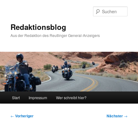
Zum
primären
Such
Inhalt
springen
Redaktionsblog
Aus der Redaktion des Reutlinger General-Anzeigers
Hauptmenü
Start
Impressum
Wer schreibt hier?
Beitragsnavigation
←
Vorheriger
Nächster
→