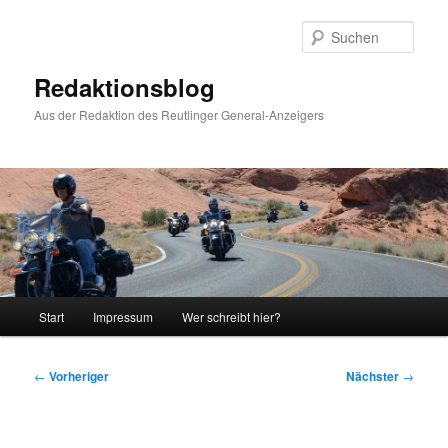
Zum
primären
Such
Inhalt
springen
Redaktionsblog
Aus der Redaktion des Reutlinger General-Anzeigers
Hauptmenü
Start
Impressum
Wer schreibt hier?
Beitragsnavigation
←
Vorheriger
Nächster
→