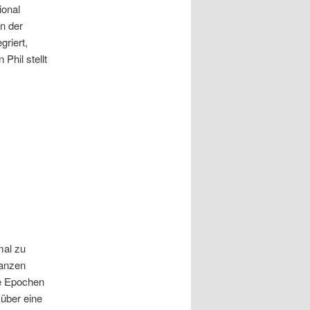
ional
n der
griert,
Phil stellt
mal zu
ganzen
le Epochen
 über eine