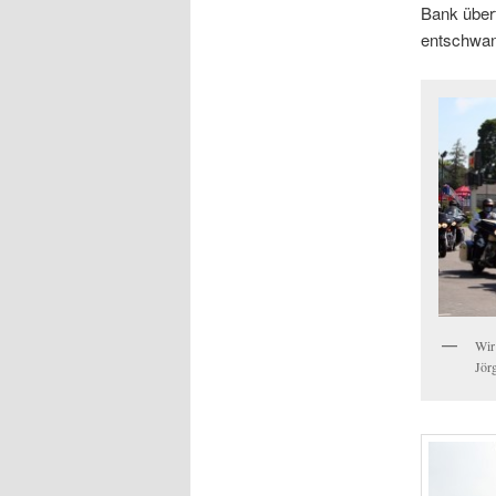
Bank überf
entschwand
Wir
Jör