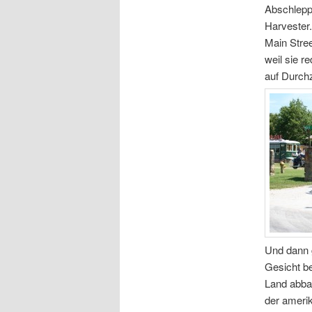
Abschleppw
Harvester.
Main Stree
weil sie r
auf Durch
Und dann g
Gesicht be
Land abba
der amerik