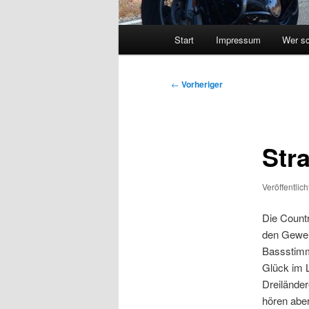
Hauptmenü
Start
Impressum
Wer sc
Beitragsnavigation
←
Vorheriger
Str
Veröffentlic
Die Countr
den Gewerb
Bassstimm
Glück im 
Dreilände
hören aber