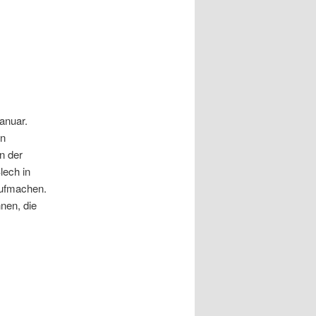
anuar.
en
n der
lech in
aufmachen.
nen, die