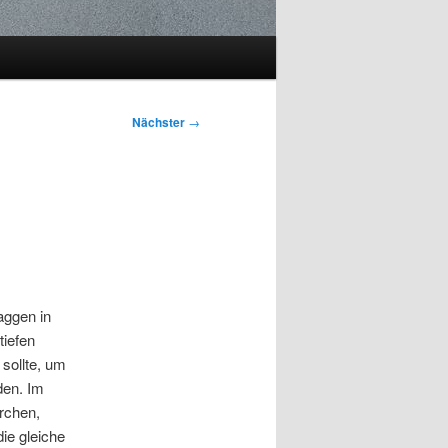
Nächster
→
aggen in
tiefen
sollte, um
den. Im
rchen,
ie gleiche