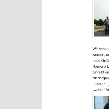
Wir haben 
werden, u
feste Größ
Ramona Le
betreibt 
Niedergang
unserem „W
„wahre“ A