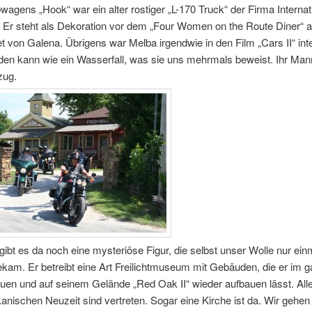
agens „Hook“ war ein alter rostiger „L-170 Truck“ der Firma Internat
 Er steht als Dekoration vor dem „Four Women on the Route Diner“ a
t von Galena. Übrigens war Melba irgendwie in den Film „Cars II“ inte
eden kann wie ein Wasserfall, was sie uns mehrmals beweist. Ihr Mann 
zug.
ibt es da noch eine mysteriöse Figur, die selbst unser Wolle nur ein
kam. Er betreibt eine Art Freilichtmuseum mit Gebäuden, die er im 
uen und auf seinem Gelände „Red Oak II“ wieder aufbauen lässt. Al
anischen Neuzeit sind vertreten. Sogar eine Kirche ist da. Wir gehen