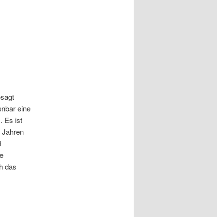
esagt
enbar eine
 Es ist
 Jahren
d
ie
h das