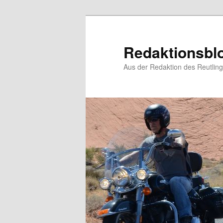
Zum
primären
Inhalt
Redaktionsbl
springen
Aus der Redaktion des Reutlin