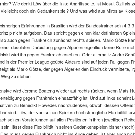
nier? Wie denkt Löw über die linke Angriffsseite, ist Mesut Özil als z
 vielleicht doch ein Gedankenspiel? Und was wird aus Miroslav Klos
isherigen Erfahrungen in Brasilien wird der Bundestrainer sein 4-3-
rinzip nicht aufgeben. Das spricht gegen einen klar definierten Spiel
also auch gegen Frankreich zunächst rechts spielen. Mario Götze ka
einer desolaten Darbietung gegen Algerien eigentlich keine Rolle meh
lski wird ihn gegen Frankreich ersetzen. Oder alternativ André Schür
d in der Premier League geübte Akteure sind auf jeden Fall gegen F
eigt als Mario Götze, der gegen Algerien den Eindruck vermittelte, i
m Weg zu stehen.
fensive wird Jerome Boateng wieder auf rechts rücken, wenn Mats H
erteidigung gegen Frankreich einsatzfähig ist. Und auf links scheint 
rnativen zu Benedikt Höwedes nachzudenken, obwohl dessen Offensiv
ar sind. Löw, der von seinen Spielern höchstmögliche Flexibilität erw
h seinen Vorstellungen auf allen Positionen in ihren jeweiligen Reih
 sein, lässt diese Flexibilität in seinen Gedankenspielen bisher (noch)
Das muss gegen Frankreich nicht ins Auge gehen, ist aber auch nich