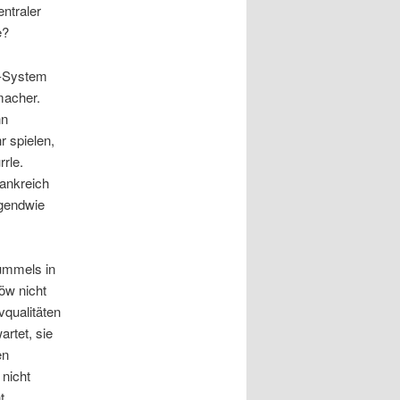
entraler
e?
3-System
macher.
nn
r spielen,
rle.
rankreich
rgendwie
ummels in
Löw nicht
qualitäten
artet, sie
en
 nicht
t