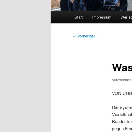
Hauptmenü
Start
Impressum
Wer sc
Beitragsnavigation
←
Vorheriger
Was
Veröffentlic
VON CHR
Die System
Viertelfin
Bundestrai
gegen Fran