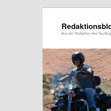
Zum
primären
Inhalt
Redaktionsbl
springen
Aus der Redaktion des Reutlin