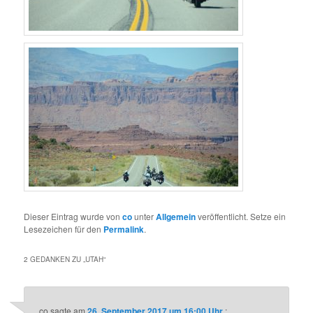
Dieser Eintrag wurde von
co
unter
Allgemein
veröffentlicht. Setze ein
Lesezeichen für den
Permalink
.
2 GEDANKEN ZU „
UTAH
“
co
sagte am
26. September 2017 um 16:00 Uhr
: