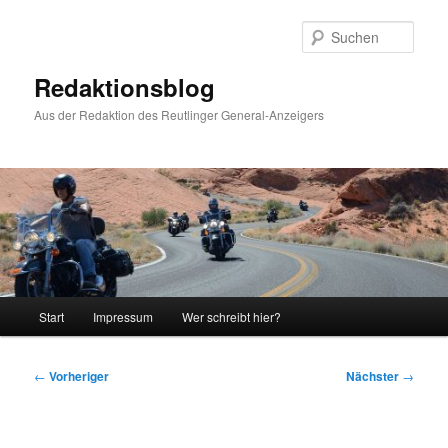
Zum
primären
Such
Inhalt
springen
Redaktionsblog
Aus der Redaktion des Reutlinger General-Anzeigers
Hauptmenü
Start
Impressum
Wer schreibt hier?
Beitragsnavigation
←
Vorheriger
Nächster
→